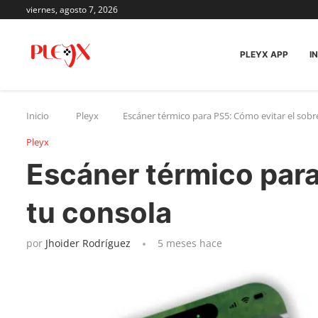
viernes, agosto 7, 2026
PLEYX APP
IN
Inicio
Pleyx
Escáner térmico para PS5: Cómo evitar el sob
Pleyx
Escáner térmico para
tu consola
por
Jhoider Rodríguez
5 meses hace