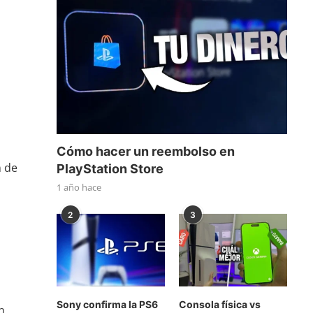
Cómo hacer un reembolso en
n de
PlayStation Store
1 año hace
2
3
Sony confirma la PS6
Consola física vs
n