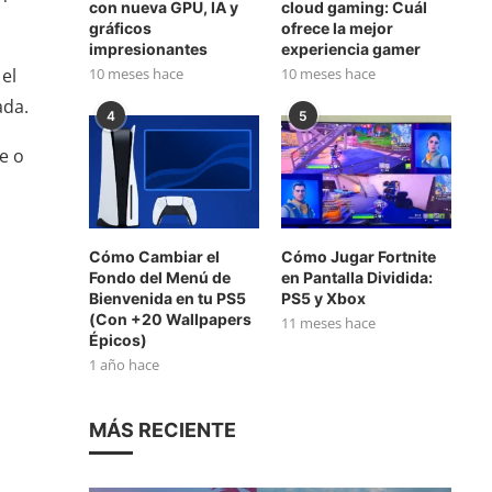
con nueva GPU, IA y
cloud gaming: Cuál
gráficos
ofrece la mejor
impresionantes
experiencia gamer
10 meses hace
10 meses hace
 el
ada.
4
5
e o
Cómo Cambiar el
Cómo Jugar Fortnite
Fondo del Menú de
en Pantalla Dividida:
Bienvenida en tu PS5
PS5 y Xbox
(Con +20 Wallpapers
11 meses hace
Épicos)
1 año hace
MÁS RECIENTE